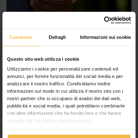
selezionate
per
voi
Semina2021 mais da trinciato: le
Consenso
Dettagli
Informazioni sui cookie
migliori varietà selezionate per voi
Lascia un commento
/
News
,
Sementi
/
Cossetto Giulia
Questo sito web utilizza i cookie
In vista dell’imminente campagna seminativa del mais da
Utilizziamo i cookie per personalizzare contenuti ed
trinciato, vi riproponiamo le migliori varietà selezionate per voi
annunci, per fornire funzionalità dei social media e per
dal nostro servizio Sementi in collaborazione con le più
analizzare il nostro traffico. Condividiamo inoltre
prestigiose ditte sementiere. Si tratta delle proposte che
informazioni sul modo in cui utilizza il nostro sito con i
avevamo avuto modo di presentarvi ad agosto nel nostro
evento digitale Mais Quality Day realizzato a Gradella di
nostri partner che si occupano di analisi dei dati web,
Pandino (CR). Nel […]
pubblicità e social media, i quali potrebbero combinarle
con altre informazioni che ha fornito loro o che hanno
Leggi tutto »
raccolto dal suo utilizzo dei loro servizi.