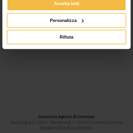
Accetta tutti
Personalizza
Rifiuta
Consorzio Agrario di Cremona
Soc.Coop.a.r.l. | Via C. Monteverdi, 17 26100 Cremona | Codice
Fiscale e P.IVA 00114930191