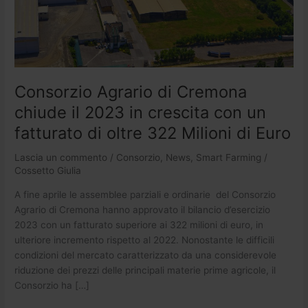
in
crescita
con
un
fatturato
di
Consorzio Agrario di Cremona
oltre
322
chiude il 2023 in crescita con un
Milioni
fatturato di oltre 322 Milioni di Euro
di
Euro
Lascia un commento
/
Consorzio
,
News
,
Smart Farming
/
Cossetto Giulia
A fine aprile le assemblee parziali e ordinarie del Consorzio
Agrario di Cremona hanno approvato il bilancio d’esercizio
2023 con un fatturato superiore ai 322 milioni di euro, in
ulteriore incremento rispetto al 2022. Nonostante le difficili
condizioni del mercato caratterizzato da una considerevole
riduzione dei prezzi delle principali materie prime agricole, il
Consorzio ha […]