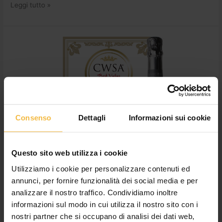
Leggi tutto »
Premiato
un
altro
spumante
del
Consorzio:
al
Consenso
Dettagli
Informazioni sui cookie
CSWA
BestValue2020
oro
per
Questo sito web utilizza i cookie
La
Utilizziamo i cookie per personalizzare contenuti ed
Molinara
annunci, per fornire funzionalità dei social media e per
Premiato un altro spumante del
analizzare il nostro traffico. Condividiamo inoltre
informazioni sul modo in cui utilizza il nostro sito con i
Consorzio: al CSWA BestValue2020
nostri partner che si occupano di analisi dei dati web,