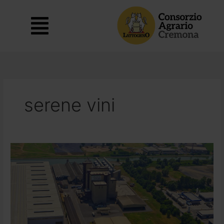
Vai
al
Main
contenuto
Menu
serene vini
Consorzio
Agrario
di
Cremona
chiude
il
2023