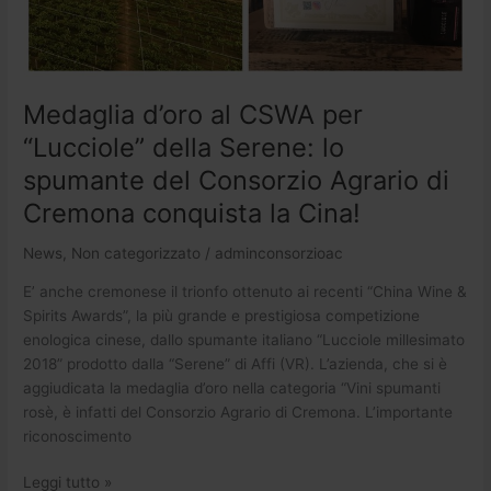
Serene:
lo
spumante
del
Consorzio
Medaglia d’oro al CSWA per
Agrario
“Lucciole” della Serene: lo
di
spumante del Consorzio Agrario di
Cremona
conquista
Cremona conquista la Cina!
la
Cina!
News
,
Non categorizzato
/
adminconsorzioac
E’ anche cremonese il trionfo ottenuto ai recenti “China Wine &
Spirits Awards”, la più grande e prestigiosa competizione
enologica cinese, dallo spumante italiano “Lucciole millesimato
2018” prodotto dalla “Serene” di Affi (VR). L’azienda, che si è
aggiudicata la medaglia d’oro nella categoria “Vini spumanti
rosè, è infatti del Consorzio Agrario di Cremona. L’importante
riconoscimento
Leggi tutto »