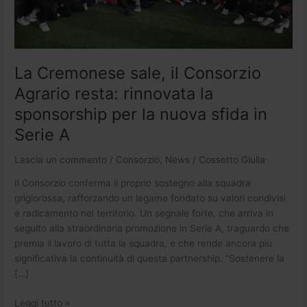
rinnovata
la
sponsorship
per
la
La Cremonese sale, il Consorzio
nuova
Agrario resta: rinnovata la
sfida
in
sponsorship per la nuova sfida in
Serie
Serie A
A
Lascia un commento
/
Consorzio
,
News
/
Cossetto Giulia
Il Consorzio conferma il proprio sostegno alla squadra
grigiorossa, rafforzando un legame fondato su valori condivisi
e radicamento nel territorio. Un segnale forte, che arriva in
seguito alla straordinaria promozione in Serie A, traguardo che
premia il lavoro di tutta la squadra, e che rende ancora più
significativa la continuità di questa partnership. “Sostenere la
[…]
Leggi tutto »