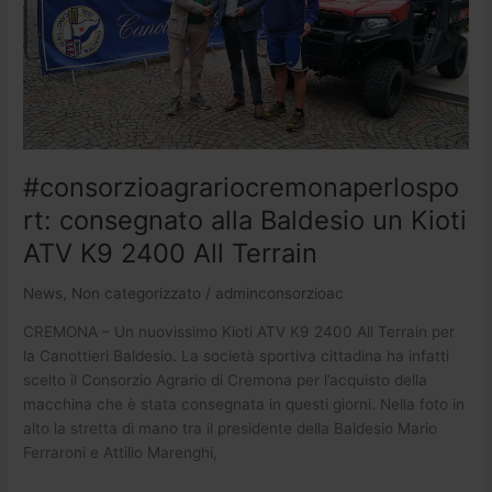
K9
2400
All
Terrain
#consorzioagrariocremonaperlospo
rt: consegnato alla Baldesio un Kioti
ATV K9 2400 All Terrain
News
,
Non categorizzato
/
adminconsorzioac
CREMONA – Un nuovissimo Kioti ATV K9 2400 All Terrain per
la Canottieri Baldesio. La società sportiva cittadina ha infatti
scelto il Consorzio Agrario di Cremona per l’acquisto della
macchina che è stata consegnata in questi giorni. Nella foto in
alto la stretta di mano tra il presidente della Baldesio Mario
Ferraroni e Attilio Marenghi,