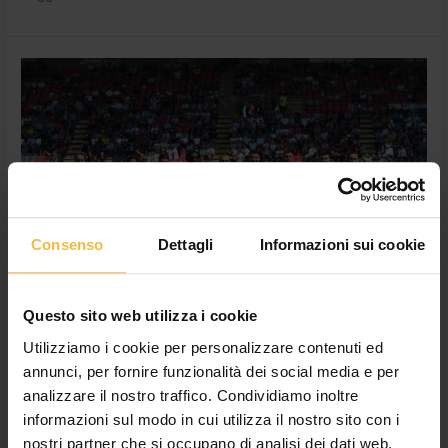
Consorzio
Agrario
di
Cremona
rinnova
la
sponsorizzazione
con
la
Consenso
Dettagli
Informazioni sui cookie
U.S.
Cremonese
per
Questo sito web utilizza i cookie
la
Consorzio Agrario di Cremona
Utilizziamo i cookie per personalizzare contenuti ed
stagione
rinnova la sponsorizzazione con la
annunci, per fornire funzionalità dei social media e per
2024-
U.S. Cremonese per la stagione
analizzare il nostro traffico. Condividiamo inoltre
2025
informazioni sul modo in cui utilizza il nostro sito con i
2024-2025
nostri partner che si occupano di analisi dei dati web,