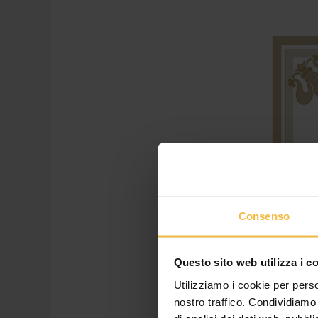
Premiato
un
altro
spumante
del
Consorzio:
al
CSWA
BestValue2020
oro
per
Consenso
La
Molinara
Questo sito web utilizza i c
Utilizziamo i cookie per perso
nostro traffico. Condividiamo 