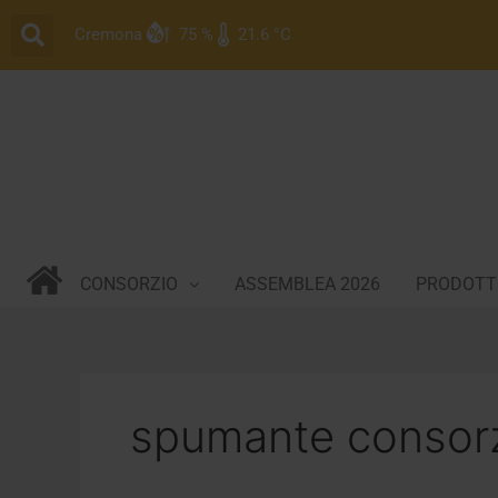
Vai
Cremona
75 %
21.6 °C
al
contenuto
CONSORZIO
ASSEMBLEA 2026
PRODOTTI
spumante consorz