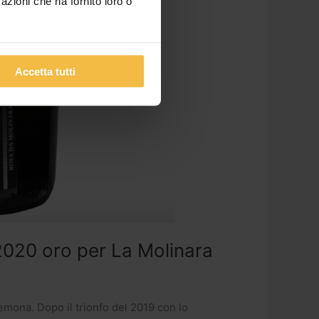
azioni che ha fornito loro o
Accetta tutti
2020 oro per La Molinara
emona. Dopo il trionfo del 2019 con lo