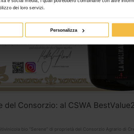
icità e social media, i quali potrebbero combinarle con altre inform
lizzo dei loro servizi.
Personalizza
e del Consorzio: al CSWA BestValue
tivinicola bio “Serene” di proprietà del Consorzio Agrario di Cr