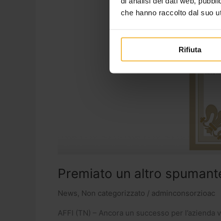
di analisi dei dati web, pubbl
che hanno raccolto dal suo uti
Rifiuta
Premiato un altro spumant
News
,
Non categorizzato
/
adminconsorzioac
AFFI (TN) – Ancora un successo per l’azienda vi