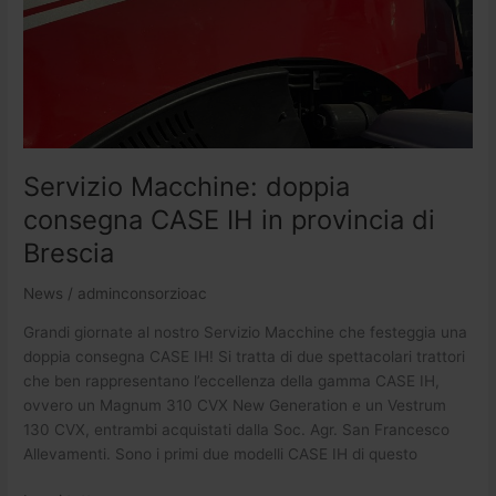
provincia
di
Brescia
Servizio Macchine: doppia
consegna CASE IH in provincia di
Brescia
News
/
adminconsorzioac
Grandi giornate al nostro Servizio Macchine che festeggia una
doppia consegna CASE IH! Si tratta di due spettacolari trattori
che ben rappresentano l’eccellenza della gamma CASE IH,
ovvero un Magnum 310 CVX New Generation e un Vestrum
130 CVX, entrambi acquistati dalla Soc. Agr. San Francesco
Allevamenti. Sono i primi due modelli CASE IH di questo