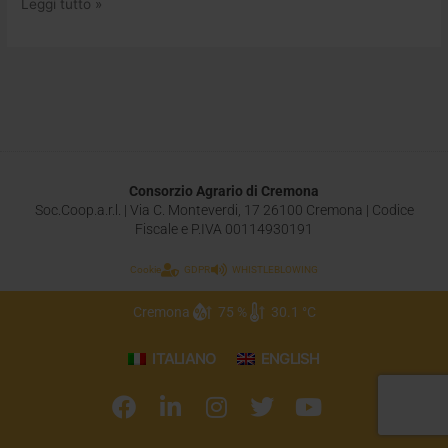
Leggi tutto »
Consorzio Agrario di Cremona
Soc.Coop.a.r.l. | Via C. Monteverdi, 17 26100 Cremona | Codice
Fiscale e P.IVA 00114930191
Cookie
GDPR
WHISTLEBLOWING
Cremona
75 %
30.1 °C
ITALIANO
ENGLISH