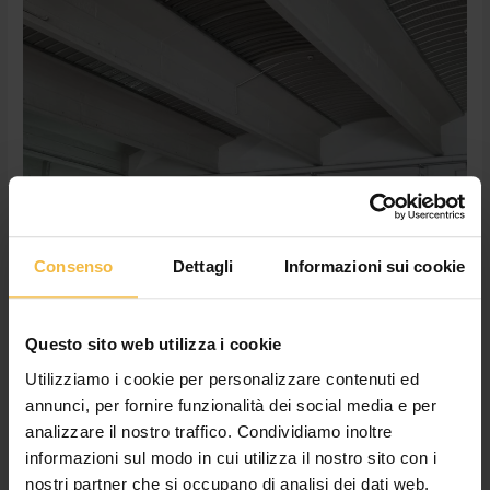
IH
innovazione
al
top:
ecco
l’Optum
AFS
Connect
Consenso
Dettagli
Informazioni sui cookie
Questo sito web utilizza i cookie
Utilizziamo i cookie per personalizzare contenuti ed
annunci, per fornire funzionalità dei social media e per
analizzare il nostro traffico. Condividiamo inoltre
Case IH innovazione al top: ecco
informazioni sul modo in cui utilizza il nostro sito con i
l’Optum AFS Connect
nostri partner che si occupano di analisi dei dati web,