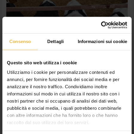
UNIFEED
ALFA
Consenso
Dettagli
Informazioni sui cookie
Questo sito web utilizza i cookie
Utilizziamo i cookie per personalizzare contenuti ed
annunci, per fornire funzionalità dei social media e per
analizzare il nostro traffico. Condividiamo inoltre
informazioni sul modo in cui utilizza il nostro sito con i
nostri partner che si occupano di analisi dei dati web,
pubblicità e social media, i quali potrebbero combinarle
con altre informazioni che ha fornito loro o che hanno
Alimentazione vitelli: per il post
raccolto dal suo utilizzo dei loro servizi.
svezzamento c’è UNIFEED ALFA