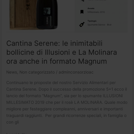
e
La
Molinara
ora
anche
in
Cantina Serene: le inimitabili
formato
bollicine di Illusioni e La Molinara
Magnum
ora anche in formato Magnum
News
,
Non categorizzato
/
adminconsorzioac
Continuano le proposte del nostro Servizio Alimentari per
Cantina Serene. Dopo il successo della promozione 5+1 ecco il
lancio del formato “Magnum”, sia per lo spumante ILLUSIONI
MILLESIMATO 2019 che per il rosè LA MOLINARA. Quale modo
migliore per festeggiare compleanni, anniversari e importanti
traguardi raggiunti. Per grandi ricorrenze speciali, in famiglia o
con gli