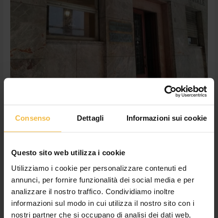
Consenso
Dettagli
Informazioni sui cookie
Consorzio Agrario di Cremona –
Risultati Elezioni
Questo sito web utilizza i cookie
Lascia un commento
/
Consorzio
,
News
/
Cossetto Giulia
Utilizziamo i cookie per personalizzare contenuti ed
annunci, per fornire funzionalità dei social media e per
Consorzio Agrario di Cremona: netto plebiscito per la lista di
analizzare il nostro traffico. Condividiamo inoltre
Coldiretti Cremona nel segno della continuità La lista del
informazioni sul modo in cui utilizza il nostro sito con i
presidente Spoldi ha ottenuto più del doppio dei voti della lista
nostri partner che si occupano di analisi dei dati web,
guidata da Rinaldi. Si sono svolte nella giornata di oggi