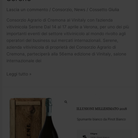
Lascia un commento
/
Consorzio
,
News
/
Cossetto Giulia
Consorzio Agrario di Cremona al Vinitaly con l’azienda
vitivinicola Serene Dal 14 al 17 aprile a Verona, per uno dei più
importanti eventi del settore vitivinicolo al mondo rivolto agli
operatori del business sui mercati internazionali. Serene,
azienda vitivinicola di proprietà del Consorzio Agrario di
Cremona, parteciperà alla 56ema edizione di Vinitaly, salone
internazionale dei
Leggi tutto »
Cantina
Serene:
le
inimitabili
bollicine
di
Illusioni