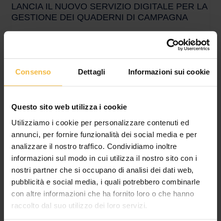
LANCIA IL NUOVO SERVIZIO DIGITALE PER LA
GESTIONE DEI QUADERNI DI CAMPAGNA
Più semplicità, meno adempimenti amministrativi e maggiore
sicurezza per le aziende agricole del territorio In un contesto
agricolo sempre più orientato all’innovazione e alla conformità
Consenso
Dettagli
Informazioni sui cookie
Questo sito web utilizza i cookie
Utilizziamo i cookie per personalizzare contenuti ed
annunci, per fornire funzionalità dei social media e per
analizzare il nostro traffico. Condividiamo inoltre
informazioni sul modo in cui utilizza il nostro sito con i
nostri partner che si occupano di analisi dei dati web,
pubblicità e social media, i quali potrebbero combinarle
con altre informazioni che ha fornito loro o che hanno
IL CONSORZIO AGRARIO DI CREMONA
raccolto dal suo utilizzo dei loro servizi.
APPROVA IL BILANCIO 2025: CRESCE IL