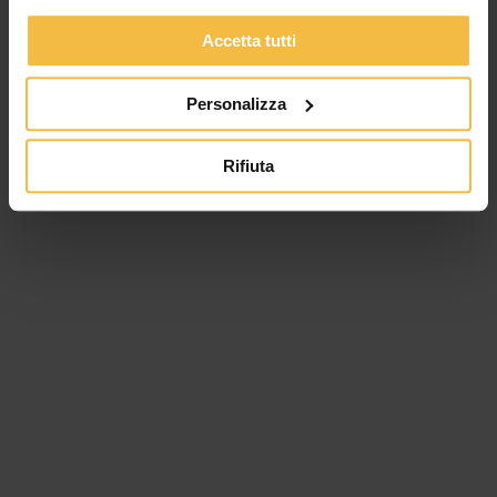
FATTURATO, MIGLIORANO REDDITIVITÀ E
SOLIDITÀ PATRIMONIALE
Accetta tutti
L’Assemblea dei Soci conferma la fiducia nel percorso di
sviluppo del Consorzio. Valore della produzione a oltre 340
Personalizza
milioni di euro, utile netto a 674
Rifiuta