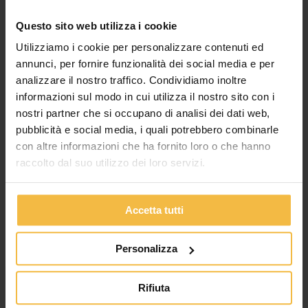
Questo sito web utilizza i cookie
Utilizziamo i cookie per personalizzare contenuti ed
annunci, per fornire funzionalità dei social media e per
analizzare il nostro traffico. Condividiamo inoltre
Buona festa della donna!
informazioni sul modo in cui utilizza il nostro sito con i
nostri partner che si occupano di analisi dei dati web,
Lascia un commento
/
News
/
Cossetto Giulia
pubblicità e social media, i quali potrebbero combinarle
con altre informazioni che ha fornito loro o che hanno
Buon 8 marzo. Auguri a tutte le donne che scendono in campo
raccolto dal suo utilizzo dei loro servizi.
ogni giorno con impegno e dedizione. Sul lavoro come in
famiglia. Anche quest’anno in particolare gli auguri sono rivolti
a coloro che sono in prima linea, in tutti i settori che sono di
vitale importanza per il Paese intero, per tutti noi, a […]
Accetta tutti
Leggi tutto »
Personalizza
Rifiuta