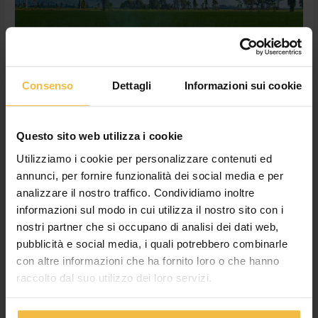
nuovo
investimento
del
Consorzio
Agrario
di
Consenso
Dettagli
Informazioni sui cookie
Cremona
Droni al servizio delle aziende
agricole: il nuovo investimento del
Questo sito web utilizza i cookie
Consorzio Agrario di Cremona
Utilizziamo i cookie per personalizzare contenuti ed
Lascia un commento
/
Consorzio
,
Macchine
,
News
,
Pomodoro
,
annunci, per fornire funzionalità dei social media e per
Smart Farming
/
Cossetto Giulia
analizzare il nostro traffico. Condividiamo inoltre
Grazie alla tecnologia multispettrale e all’agricoltura di
informazioni sul modo in cui utilizza il nostro sito con i
precisione, il nuovo servizio consentirà di ottimizzare
nostri partner che si occupano di analisi dei dati web,
trattamenti, fertilizzazione e monitoraggio delle colture,
pubblicità e social media, i quali potrebbero combinarle
migliorando efficienza e sostenibilità delle aziende agricole. Il
con altre informazioni che ha fornito loro o che hanno
Consorzio Agrario di Cremona compie un nuovo passo nel
raccolto dal suo utilizzo dei loro servizi.
percorso di innovazione tecnologica introducendo un drone
professionale di ultima generazione dedicato al monitoraggio
avanzato delle colture e […]