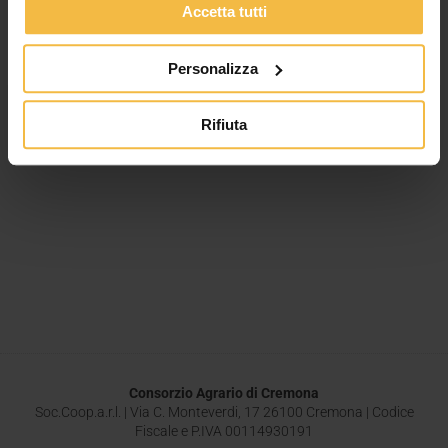
Accetta tutti
Leggi tutto »
Personalizza
Rifiuta
Consorzio Agrario di Cremona
Soc.Coop.a.r.l. | Via C. Monteverdi, 17 26100 Cremona | Codice
Fiscale e P.IVA 00114930191