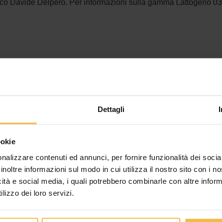
ecnico Davide Delpero. Per informazioni sulla gamma Lattogeno 
Dettagli
Potrebbe Interessarti Anche..
ookie
nalizzare contenuti ed annunci, per fornire funzionalità dei socia
inoltre informazioni sul modo in cui utilizza il nostro sito con i 
icità e social media, i quali potrebbero combinarle con altre inform
lizzo dei loro servizi.