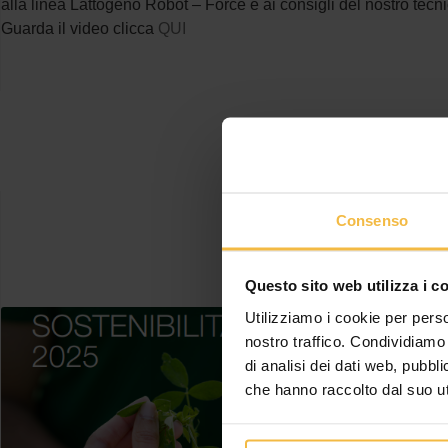
alla linea Lattogeno Robot – Force e ai consigli del nostro t
Guarda il video clicca
QUI
Consenso
Questo sito web utilizza i c
Utilizziamo i cookie per perso
nostro traffico. Condividiamo 
di analisi dei dati web, pubbl
che hanno raccolto dal suo uti