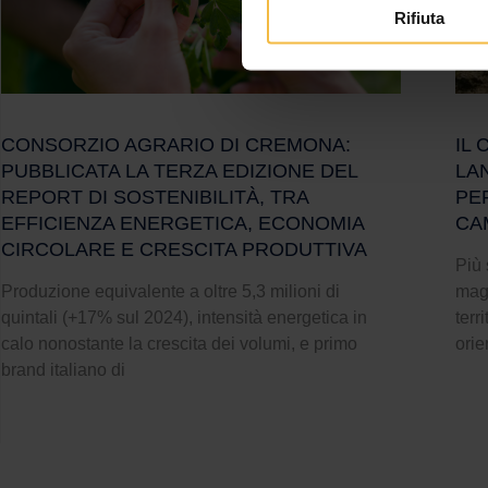
Rifiuta
CONSORZIO AGRARIO DI CREMONA:
IL
PUBBLICATA LA TERZA EDIZIONE DEL
LAN
REPORT DI SOSTENIBILITÀ, TRA
PE
EFFICIENZA ENERGETICA, ECONOMIA
CA
CIRCOLARE E CRESCITA PRODUTTIVA
Più 
Produzione equivalente a oltre 5,3 milioni di
magg
quintali (+17% sul 2024), intensità energetica in
terr
calo nonostante la crescita dei volumi, e primo
orie
brand italiano di