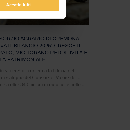
Accetta tutti
NSORZIO AGRARIO DI CREMONA
A IL BILANCIO 2025: CRESCE IL
RATO, MIGLIORANO REDDITIVITÀ E
ITÀ PATRIMONIALE
lea dei Soci conferma la fiducia nel
 di sviluppo del Consorzio. Valore della
e a oltre 340 milioni di euro, utile netto a