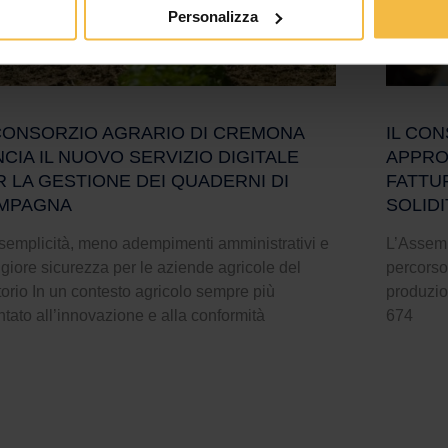
Personalizza
 CONSORZIO AGRARIO DI CREMONA
IL CO
CIA IL NUOVO SERVIZIO DIGITALE
APPROV
R LA GESTIONE DEI QUADERNI DI
FATTU
MPAGNA
SOLID
semplicità, meno adempimenti amministrativi e
L’Assemb
iore sicurezza per le aziende agricole del
percorso
itorio In un contesto agricolo sempre più
produzion
ntato all’innovazione e alla conformità
674