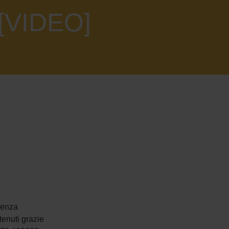
[VIDEO]
stenza
tenuti grazie