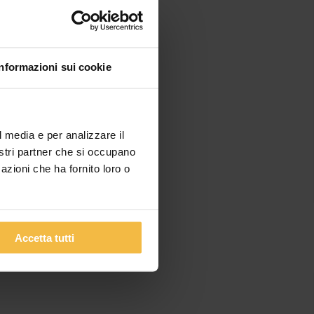
grande aiuto
t” segnalare
zato per fornire
izio –
commenta
Informazioni sui cookie
e quanto è già
la realtà delle
o sistema, offre
l’avanguardia,
l media e per analizzare il
olo uno staff
nostri partner che si occupano
azioni che ha fornito loro o
Accetta tutti