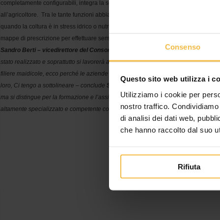
completamente configurabili, integra la sensoristica meteo IoT di cui si sono dotate
all’agricoltore. Tra le tante funzioni abbiamo la possibilità di monitorare in un colpo
quando la coltura è in stress idrico o nutrizionale, fornire dati relativi ai voli della 
mappe di prescrizione per effettuare semine, concimazioni e distribuzione di fertilizz
Consenso
Sandro Berti – vicedirettore del Consorzio Agrario Cremona e Responsabile de
stato realizzato e soprattutto si lavorerà affinchè sempre più agricoltori aderiscano.
filiere maidicole, ecco perché le aziende devono sapere cogliere l’opportunità, anche
Questo sito web utilizza i c
loro, Ci tengo a sottolineare – conclude
Sandro Berti
– che il Consorzio Agrario di 
Utilizziamo i cookie per perso
ma si distingue per la formazione e l’assistenza che fornisce costantemente all’agrico
nostro traffico. Condividiamo 
altamente specializzato e competente come quello dei nostri tecnici agronomici e de
di analisi dei dati web, pubbl
che hanno raccolto dal suo uti
Rifiuta