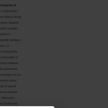
Integrato di
e Lombardia) i
Cuore, Abaco Group
ecision Support
sotto l’aspetto
neficio è
aspetto sanitario
ezza. Le
ll’avanguardia,
io innovativo e
 nuovo software,
ità ambientale.
 tecnologie sia un
onsorzio siamo
uto in questi
sorzio Agrario
c. Bancarie
ove Dashboard