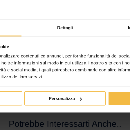
 le aziende partner, e i nuovi strumenti DSS sviluppati nell’ambito del progetto, di 
 d’occhio lo stato dei fattori determinanti la crescita delle colture e attraverso “aler
piralide o alla possibilità che si manifestino patogeni fungini. Inoltre può essere utiliz
anti a rateo variabile. “
Quel che abbiamo fatto in questi quattro anni non è che l’in
Dettagli
l Servizio Agronomico – .
Da qui in avanti si continuerà a sviluppare ulteriorment
 La qualità e la tracciabilità sono infatti elementi che hanno un valore crescente nel
 a livello economico, che l’agricoltura di precisione e in particolare il nostro nuov
ookie
Cremona, a differenza di altre realtà, non si limita ad offrire prodotti e macchine al
nalizzare contenuti ed annunci, per fornire funzionalità dei socia
ltore. Servizi che in termini di redditività alla fine fanno la vera differenza e che s
inoltre informazioni sul modo in cui utilizza il nostro sito con i 
i nostri agenti può garantire”.
icità e social media, i quali potrebbero combinarle con altre inform
lizzo dei loro servizi.
Personalizza
Potrebbe Interessarti Anche..