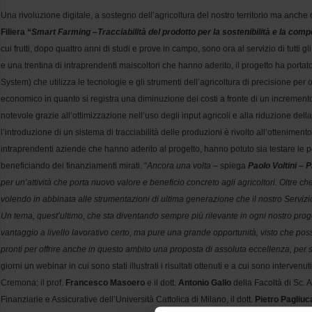
Una rivoluzione digitale, a sostegno dell’agricoltura del nostro territorio ma anch
Filiera “
Smart Farming –Tracciabilità del prodotto per la sostenibilità e la compet
cui frutti, dopo quattro anni di studi e prove in campo, sono ora al servizio di tutti
e una trentina di intraprendenti maiscoltori che hanno aderito, il progetto ha port
System) che utilizza le tecnologie e gli strumenti dell’agricoltura di precisione per o
economico in quanto si registra una diminuzione dei costi a fronte di un incremento 
notevole grazie all’ottimizzazione nell’uso degli input agricoli e alla riduzione del
l’introduzione di un sistema di tracciabilità delle produzioni è rivolto all’ottenim
intraprendenti aziende che hanno aderito al progetto, hanno potuto sia testare le p
beneficiando dei finanziamenti mirati. “
Ancora una volta –
spiega
Paolo Voltini –
per un’attività che porta nuovo valore e beneficio concreto agli agricoltori. Oltre c
volendo in abbinata alle strumentazioni di ultima generazione che il nostro Servizio 
Un tema, quest’ultimo, che sta diventando sempre più rilevante in ogni nostro pro
vantaggio a livello lavorativo certo, ma pure una grande opportunità, visto che poss
pronti per offrire anche in questo ambito una proposta di assoluta eccellenza, per
giorni un webinar in cui sono stati illustrati i risultati ottenuti e a cui sono intervenuti tr
Cremona; il prof.
Francesco Masoero
e il dott.
Antonio Gallo
della Facoltà di Sc. A
Finanziarie e Assicurative dell’Università Cattolica di Milano, il dott.
Pietro Pagliuc