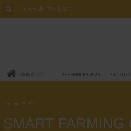
Vai
Cremona
75 %
22.7 °C
al
contenuto
CONSORZIO
ASSEMBLEA 2026
PRODOTTI
Gennaio 23, 2021
SMART FARMING 