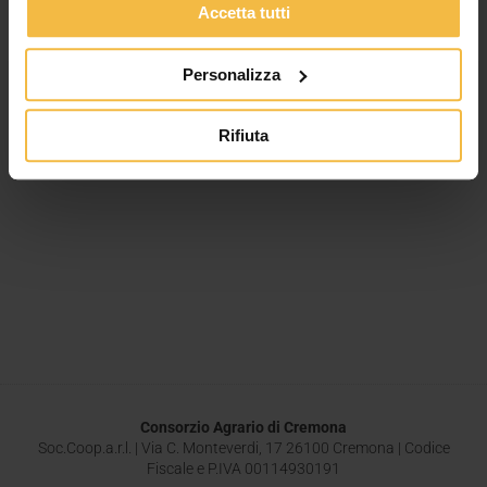
Accetta tutti
Leggi tutto »
Personalizza
Rifiuta
Consorzio Agrario di Cremona
Soc.Coop.a.r.l. | Via C. Monteverdi, 17 26100 Cremona | Codice
Fiscale e P.IVA 00114930191