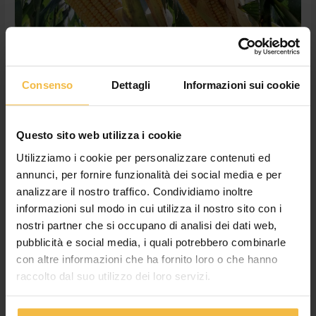
importante
agire
per
tempo
Consenso
Dettagli
Informazioni sui cookie
Riduzione in campo delle
Questo sito web utilizza i cookie
aflatossine del mais: importante
Utilizziamo i cookie per personalizzare contenuti ed
agire per tempo
annunci, per fornire funzionalità dei social media e per
analizzare il nostro traffico. Condividiamo inoltre
News
,
Non categorizzato
/
adminconsorzioac
informazioni sul modo in cui utilizza il nostro sito con i
Vista la scarsità di precipitazioni e la conseguente carenza di
nostri partner che si occupano di analisi dei dati web,
risorse idriche nel terreno è facile prevedere uno sviluppo
pubblicità e social media, i quali potrebbero combinarle
anomalo di micotossine sulla spiga di mais. Ecco perché è
con altre informazioni che ha fornito loro o che hanno
bene non perdere tempo. AF-X1 2020 di Corteva è l’innovativa
raccolto dal suo utilizzo dei loro servizi.
soluzione per ridurre il contenuto di aflatossine nel mais ed
evitare le problematiche sanitarie e commerciali […]