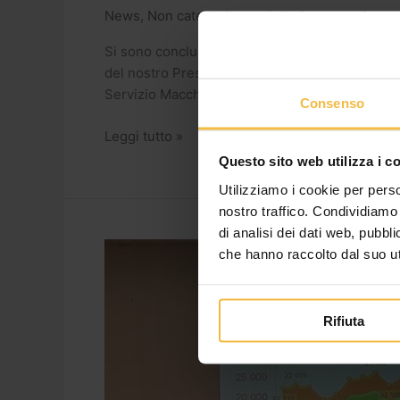
News
,
Non categorizzato
/
adminconsorzioac
Si sono conclusi oggi con l’appuntamento nella s
del nostro Presidente Paolo Voltini, del suo vic
Servizio Macchine Attilio Marenghi e grazie ai 
Consenso
Leggi tutto »
Questo sito web utilizza i c
Utilizziamo i cookie per perso
nostro traffico. Condividiamo 
di analisi dei dati web, pubbl
Campagna
che hanno raccolto dal suo uti
2020:
proseguono
gli
Rifiuta
incontri.
Giovedì
a
Capralba,