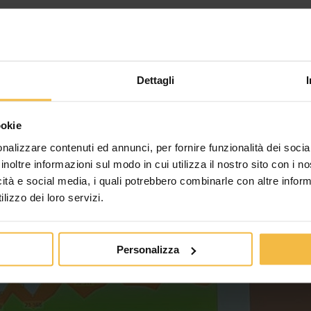
ala della filiale di #Malagnino gli incontri di introduzione alle
e Mauro Berticelli, del Direttore Franco Vertini, del vice diretto
tecnici del Servizio Mangimi
Dettagli
ookie
nalizzare contenuti ed annunci, per fornire funzionalità dei socia
inoltre informazioni sul modo in cui utilizza il nostro sito con i 
icità e social media, i quali potrebbero combinarle con altre inform
lizzo dei loro servizi.
Personalizza