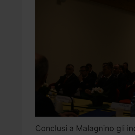
incontri
zonali
per
le
attività
legate
alla
campagna2020
Conclusi a Malagnino gli in