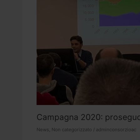
lunedì
10
a
Malagnino
Campagna 2020: proseguono 
News
,
Non categorizzato
/
adminconsorzioac