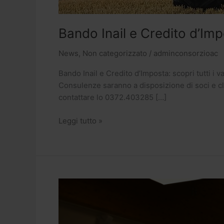
Bando Inail e Credito d’Impo
News
,
Non categorizzato
/
adminconsorzioac
Bando Inail e Credito d’Imposta: scopri tutti i 
Consulenze saranno a disposizione di soci e cli
contattare lo 0372.403285 […]
Leggi tutto »
Conclusi
a
Malagnino
gli