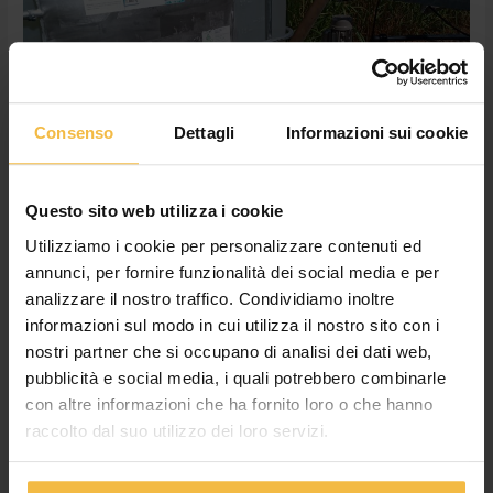
Consenso
Dettagli
Informazioni sui cookie
Questo sito web utilizza i cookie
Utilizziamo i cookie per personalizzare contenuti ed
annunci, per fornire funzionalità dei social media e per
analizzare il nostro traffico. Condividiamo inoltre
informazioni sul modo in cui utilizza il nostro sito con i
nostri partner che si occupano di analisi dei dati web,
pubblicità e social media, i quali potrebbero combinarle
Fertirrigazione con pivot: scopri
con altre informazioni che ha fornito loro o che hanno
tutti i vantaggi
raccolto dal suo utilizzo dei loro servizi.
Lascia un commento
/
categorie
,
Fertirrigazione
,
News
/
Cossetto Giulia