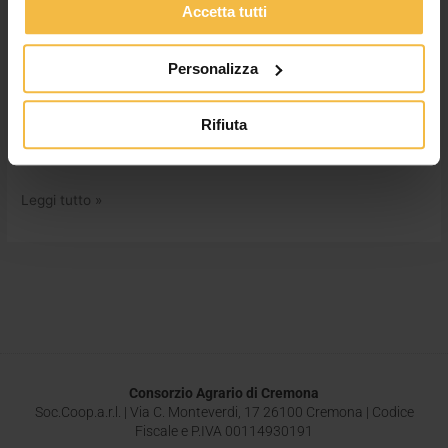
Accetta tutti
La fertirrigazione con il pivot aumenta l’efficienza dell’azoto
distribuito in quanto permette una o più applicazioni tardive
Personalizza
dopo la comune pratica della sarchiatura. Il servizio irrigazione
del Consorzio Agrario Cremona ha sempre la soluzione più
adatta. come nel caso dell’azienda Pistoni di Asola. La tecnica
Rifiuta
consente di massimizzare il potenziale genetico del mais
aumentando lo […]
Leggi tutto »
Consorzio Agrario di Cremona
Soc.Coop.a.r.l. | Via C. Monteverdi, 17 26100 Cremona | Codice
Fiscale e P.IVA 00114930191