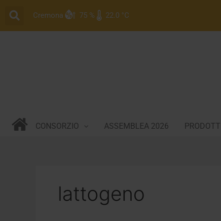
Vai
Cremona
75 %
22.0 °C
al
contenuto
CONSORZIO
ASSEMBLEA 2026
PRODOTTI
lattogeno