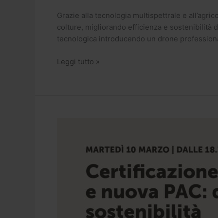
Grazie alla tecnologia multispettrale e all’agric
colture, migliorando efficienza e sostenibilit
tecnologica introducendo un drone professiona
Leggi tutto »
Certificazione
SQNBA
e
nuova
PAC:
strumenti
e
prospettive
per