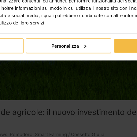
nalizzare contenuti ed annunci, per fornire funzionalità dei socia
inoltre informazioni sul modo in cui utilizza il nostro sito con i 
icità e social media, i quali potrebbero combinarle con altre inform
lizzo dei loro servizi.
Personalizza
ende agricole: il nuovo investimento d
ews
,
Pomodoro
,
Smart Farming
/
Cossetto Giulia