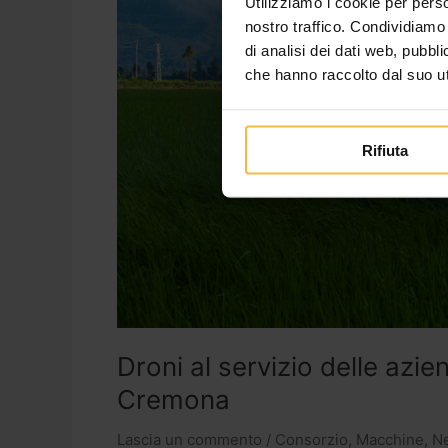
Utilizziamo i cookie per perso
nostro traffico. Condividiamo 
di analisi dei dati web, pubbl
che hanno raccolto dal suo uti
Rifiuta
Droni al servizio delle azi
Cremona
Lascia un commento
/
Consorzio
,
Macchine
,
N