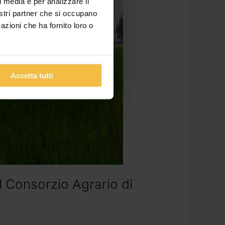
l media e per analizzare il
nostri partner che si occupano
azioni che ha fornito loro o
Accetta tutti
el Consorzio Agrario di