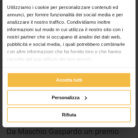
Leggi tutto »
Utilizziamo i cookie per personalizzare contenuti ed
annunci, per fornire funzionalità dei social media e per
analizzare il nostro traffico. Condividiamo inoltre
informazioni sul modo in cui utilizza il nostro sito con i
Da
Maschio
nostri partner che si occupano di analisi dei dati web,
Gaspardo
pubblicità e social media, i quali potrebbero combinarle
un
con altre informazioni che ha fornito loro o che hanno
premio
raccolto dal suo utilizzo dei loro servizi.
per
la
storica
Accetta tutti
collaborazione
Personalizza
Rifiuta
Da Maschio Gaspardo un premio