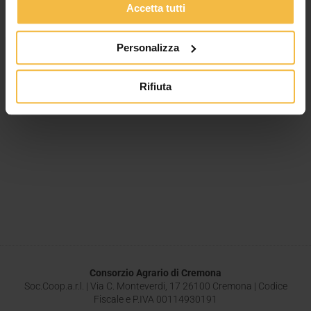
Leggi tutto »
Accetta tutti
Personalizza
Rifiuta
Consorzio Agrario di Cremona
Soc.Coop.a.r.l. | Via C. Monteverdi, 17 26100 Cremona | Codice
Fiscale e P.IVA 00114930191