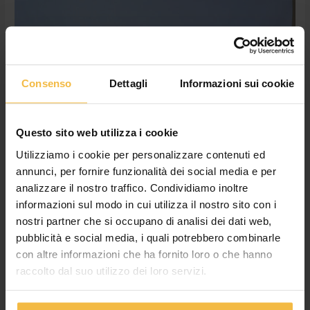
Consenso
Dettagli
Informazioni sui cookie
PIF: Consorzio Agrario Cremona, un
Questo sito web utilizza i cookie
esempio virtuoso
Utilizziamo i cookie per personalizzare contenuti ed
annunci, per fornire funzionalità dei social media e per
Lascia un commento
/
Consorzio
,
News
/
Cossetto Giulia
analizzare il nostro traffico. Condividiamo inoltre
Un’opportunità colta nel migliore dei modi. Questo ha
informazioni sul modo in cui utilizza il nostro sito con i
rappresentato per il Consorzio Agrario di Cremona, le sue
nostri partner che si occupano di analisi dei dati web,
aziende e i suoi clienti, l’investimento compiuto grazie a
pubblicità e social media, i quali potrebbero combinarle
Regione Lombardia, attraverso il PSR 2014-2020 (PIF, Piano
con altre informazioni che ha fornito loro o che hanno
Integrato di Filiera). E’ un risultato particolarmente
raccolto dal suo utilizzo dei loro servizi.
significativo: pochissime realtà del territorio lombardo hanno
avuto la capacità di accedere al Piano […]