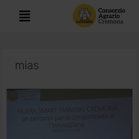
Vai
al
Main
contenuto
Menu
mias
PIF:
Consorzio
Agrario
Cremona,
un
esempio
virtuoso