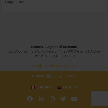
Leggi tutto »
Consorzio Agrario di Cremona
Soc.Coop.a.r.l. | Via C. Monteverdi, 17 26100 Cremona | Codice
Fiscale e P.IVA 00114930191
Cookie
GDPR
WHISTLEBLOWING
Cremona
77 %
29.8 °C
ITALIANO
ENGLISH