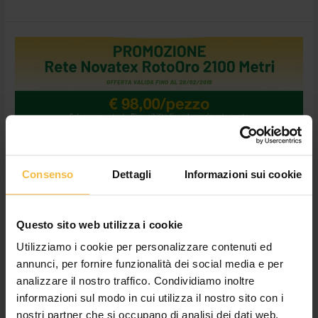
Promozione
Rete
Novatex
RotoOro
2100
metri
Consenso
Dettagli
Informazioni sui cookie
Questo sito web utilizza i cookie
Utilizziamo i cookie per personalizzare contenuti ed
annunci, per fornire funzionalità dei social media e per
Promozione Rete Novatex RotoOro
analizzare il nostro traffico. Condividiamo inoltre
2100 metri
informazioni sul modo in cui utilizza il nostro sito con i
nostri partner che si occupano di analisi dei dati web,