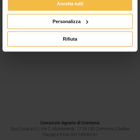
Accetta tutti
Personalizza
Rifiuta
Consorzio Agrario di Cremona
Soc.Coop.a.r.l. | Via C. Monteverdi, 17 26100 Cremona | Codice
Fiscale e P.IVA 00114930191