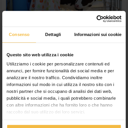
di
fiducia,
speranza
e
solidarietà
Consenso
Dettagli
Informazioni sui cookie
#insiemecelafaremo Il nostro
augurio per una Pasqua di fiducia,
Questo sito web utilizza i cookie
speranza e solidarietà
Utilizziamo i cookie per personalizzare contenuti ed
News
,
Non categorizzato
/
adminconsorzioac
annunci, per fornire funzionalità dei social media e per
analizzare il nostro traffico. Condividiamo inoltre
Sarà una #Pasqua diversa, ma uguale rimane il suo significato.
informazioni sul modo in cui utilizza il nostro sito con i
Pasqua vuol dire risurrezione, Pasqua vuol dire rinascita.
Stiamo attraversando un periodo difficile. Intorno a noi in poco
nostri partner che si occupano di analisi dei dati web,
tempo il mondo che conoscevamo è cambiato. Siamo stati
pubblicità e social media, i quali potrebbero combinarle
privati anche del calore di un abbraccio e non desideriamo
con altre informazioni che ha fornito loro o che hanno
altro che riavere un po’ di normalità. Aspettando […]
raccolto dal suo utilizzo dei loro servizi.
Leggi tutto »