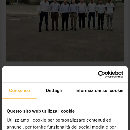
Grano tenero sostenibile: Barilla
visita il centro di Castelponzone
Consenso
Dettagli
Informazioni sui cookie
Lascia un commento
/
Consorzio
,
News
/
Cossetto Giulia
Martedì 28 giugno Barilla, con cui collaboriamo in modo
proficuo ormai da diversi anni, ha visitato il nostro centro di
Questo sito web utilizza i cookie
stoccaggio di grano tenero e grano duro a Castelponzone
Utilizziamo i cookie per personalizzare contenuti ed
(Scandolara Ravara, CR). Ad accompagnare Luigi Ganazzoli
Direttore acquisti materie prime Barilla, Michele Zerbini,
annunci, per fornire funzionalità dei social media e per