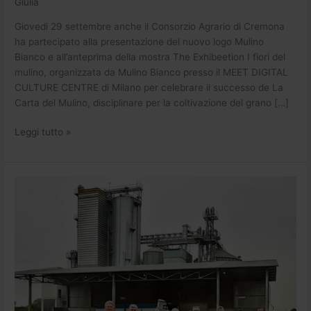
Giulia
Giovedi 29 settembre anche il Consorzio Agrario di Cremona
ha partecipato alla presentazione del nuovo logo Mulino
Bianco e all’anteprima della mostra The Exhibeetion I fiori del
mulino, organizzata da Mulino Bianco presso il MEET DIGITAL
CULTURE CENTRE di Milano per celebrare il successo de La
Carta del Mulino, disciplinare per la coltivazione del grano […]
Leggi tutto »
Grano
tenero
sostenibile:
Barilla
visita
il
centro
di
Castelponzone