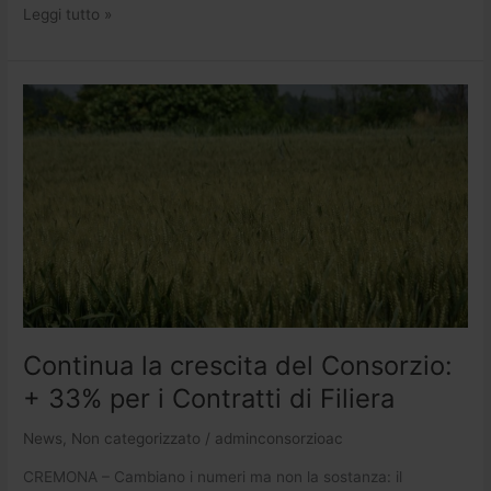
Leggi tutto »
Continua
la
crescita
del
Consorzio:
+
33%
per
i
Contratti
di
Continua la crescita del Consorzio:
Filiera
+ 33% per i Contratti di Filiera
News
,
Non categorizzato
/
adminconsorzioac
CREMONA – Cambiano i numeri ma non la sostanza: il