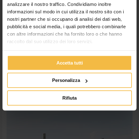
Orlando Visciano e Carlo Balestra, sono stati per il Consorzio
analizzare il nostro traffico. Condividiamo inoltre
Agrario di
informazioni sul modo in cui utilizza il nostro sito con i
nostri partner che si occupano di analisi dei dati web,
Leggi tutto »
pubblicità e social media, i quali potrebbero combinarle
con altre informazioni che ha fornito loro o che hanno
raccolto dal suo utilizzo dei loro servizi.
La
Carta
del
Accetta tutti
Mulino:
un
Personalizza
contratto
per
grano
Rifiuta
tenero
sostenibile,
redditizio
e
di
qualità