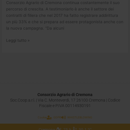
Consorzio Agrario di Cremona continua costantemente il suo
percorso di crescita. A testimoniarlo è anche il settore dei
contratti di filiera che nel 2017 ha fatto registrare addirittura
un più 33% e che si prepara ad essere protagonista anche con
la nuova campagna. “Da alcuni
Leggi tutto »
Consorzio Agrario di Cremona
Soc.Coop.a.r.l. | Via C. Monteverdi, 17 26100 Cremona | Codice
Fiscale e P.IVA 00114930191
Cookie
GDPR
WHISTLEBLOWING
Cremona
75 %
30.1 °C